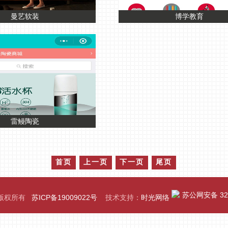
曼艺软装
博学教育
雷鳗陶瓷
首页
上一页
下一页
尾页
苏公网安备 320
司版权所有
苏ICP备19009022号
技术支持：
时光网络