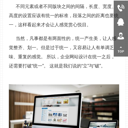
不同元素或者不同版块之间的间隔，长度、宽度、
0510-83480859
高度的设置应该有统一的标准，段落之间的距离也要统
在线客服
一，这样看起来才会让人感觉赏心悦目。
人才招聘
当然，凡事都是有两面性的，统一产生美，让人感
觉整齐、划一。但是过于统一，又容易让人有单调乏
返回顶部
味、重复的感觉。 所以，企业网站设计在统一之后，
还需要打破“统一”。 这就是我们说的“立”与“破”。