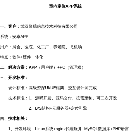
室内定位
APP
系统
一
、客户
：武汉隆瑞信息技术科技有限公司
系统：安卓
APP
用户：展会、医院、化工厂、养老院、飞机场……
特点：软件
+
硬件一体化
二、
解决方案：
APP
（用户端）
+PC
（管理端）
三、
开发标准
：
设计标准：高级资深
UI/UE
框架、交互设计师完成
技术标准：
1
、源码开发、源码交付、按需定制、可二次开发
2
、
B/S
结构
+
云服务器
+
定位引擎
四、
技术相关：
1
、开发环境：
Linux
系统
+nginx
代理服务
+MySQL
数据库
+PHP
语言