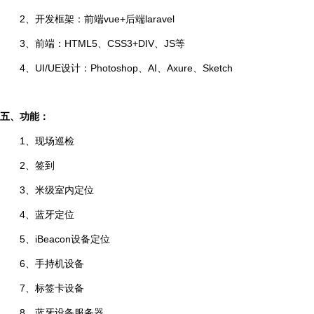
2
、开发框架：前端
vue+
后端
laravel
3
、前端：
HTML5
、
CSS3+DIV
、
JS
等
4
、
UI/UE
设计：
Photoshop
、
AI
、
Axure
、
Sketch
五、功能：
1
、现场巡检
2
、签到
3
、米级室内定位
4
、蓝牙定位
5
、
iBeacon
设备定位
6
、手持机设备
7
、标签卡设备
8
、蓝牙设备服务器