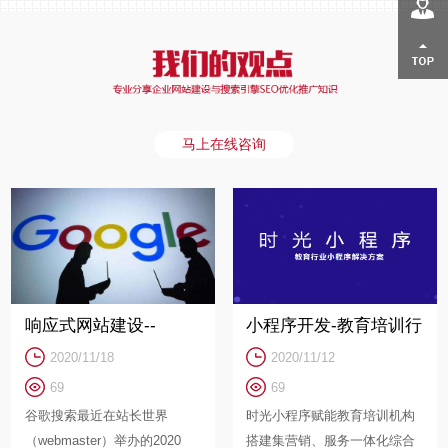
人才招聘
返回顶部
马上在线咨询
响应式网站建设--
小程序开发-教育培训行
2020/11/18
2020/11/12
Google新规将不再收录
业小程序解决方案
69
69
只有PC版本的网页内
谷歌搜索最近在站长世界
时光小程序赋能教育培训机构
容！
（webmaster）举办的2020
搭建集营销、服务一体化综合