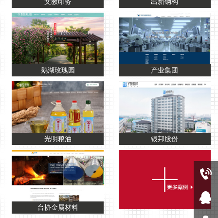
文教印务
出新钢构
鹅湖玫瑰园
产业集团
光明粮油
银邦股份
0510-83480859
在线客服
台协金属材料