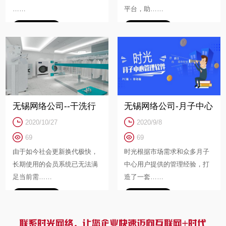
……
平台，助……
查看详细 >>
查看详细 >>
无锡网络公司--干洗行
无锡网络公司-月子中心
2020/10/27
2020/9/8
业微信小程序会员系统
行业管理系统解决方案
69
69
案例介绍
由于如今社会更新换代极快，
时光根据市场需求和众多月子
长期使用的会员系统已无法满
中心用户提供的管理经验，打
足当前需……
造了一套……
查看详细 >>
查看详细 >>